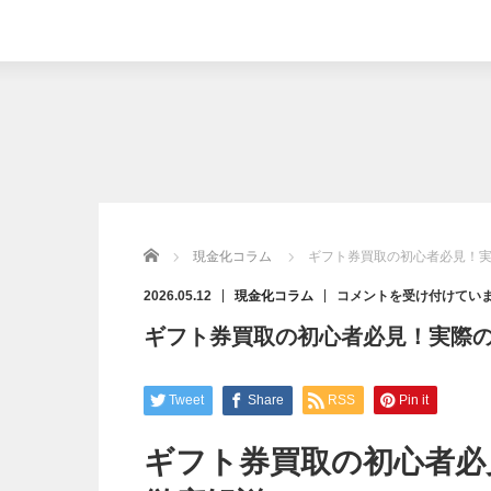
Home
現金化コラム
ギフト券買取の初心者必見！
ギ
2026.05.12
現金化コラム
コメントを受け付けてい
フ
ト
ギフト券買取の初心者必見！実際
券
買
取
の
初
心
Tweet
Share
RSS
Pin it
者
必
見！
実
ギフト券買取の初心者必
際
の