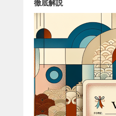
口
徹底解説
コ
ミ
と
注
意
点
を
徹
底
解
説
は