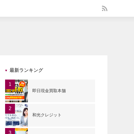
最新ランキング
1
即日現金買取本舗
2
和光クレジット
3