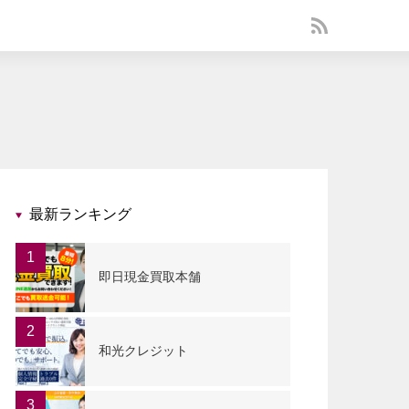
最新ランキング
1
即日現金買取本舗
2
和光クレジット
3