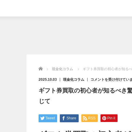
Home
現金化コラム
ギフト券買取の初心者が知る
ギ
2025.10.03
現金化コラム
コメントを受け付けてい
フ
ト
ギフト券買取の初心者が知るべき
券
買
取
じて
の
初
心
者
が
知
Tweet
Share
RSS
Pin it
る
べ
き