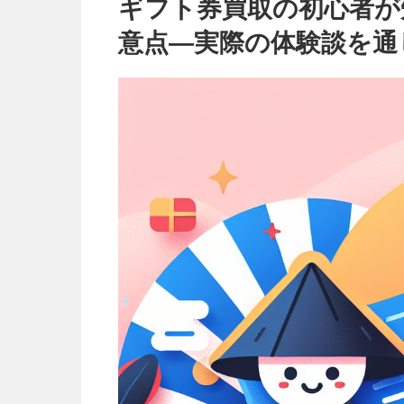
驚
ギフト券買取の初心者が
き
の
メ
意点—実際の体験談を通
リ
ッ
ト
と
注
意
点
—
実
際
の
体
験
談
を
通
じ
て
は