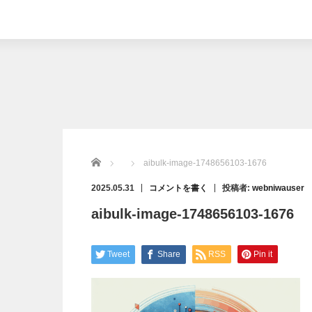
Home
aibulk-image-1748656103-1676
2025.05.31
コメントを書く
投稿者:
webniwauser
aibulk-image-1748656103-1676
Tweet
Share
RSS
Pin it