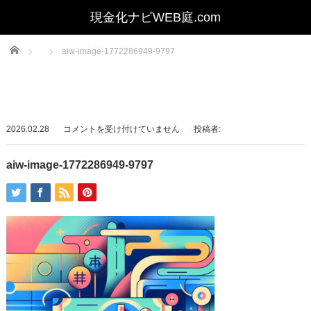
Home
aiw-image-1772286949-9797
aiw-
2026.02.28
コメントを受け付けていません
投稿者:
image-
1772286949-
aiw-image-1772286949-9797
9797
は