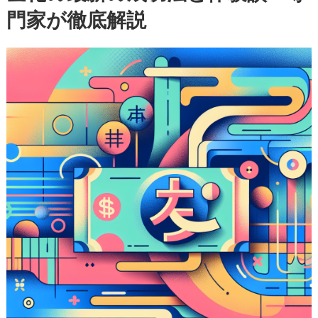
門家が徹底解説
ア
決
済
現
金
化
の
最
新
の
成
功
法
と
体
験
談
—