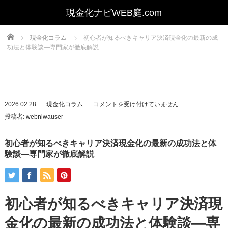
Home
現金化コラム
初心者が知るべきキャリア決済現金化の最新の成
功法と体験談—専門家が徹底解説
初
2026.02.28
現金化コラム
コメントを受け付けていません
心
投稿者:
webniwauser
者
が
初心者が知るべきキャリア決済現金化の最新の成功法と体
知
験談—専門家が徹底解説
る
べ
き
初心者が知るべきキャリア決済現
キ
ャ
金化の最新の成功法と体験談—専
リ