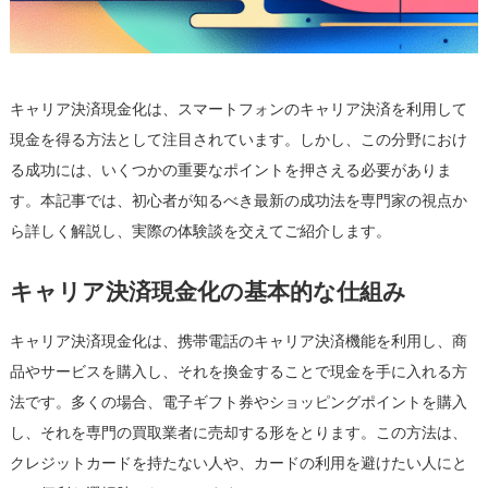
専
門
家
が
キャリア決済現金化は、スマートフォンのキャリア決済を利用して
徹
底
現金を得る方法として注目されています。しかし、この分野におけ
解
る成功には、いくつかの重要なポイントを押さえる必要がありま
説
す。本記事では、初心者が知るべき最新の成功法を専門家の視点か
は
ら詳しく解説し、実際の体験談を交えてご紹介します。
キャリア決済現金化の基本的な仕組み
キャリア決済現金化は、携帯電話のキャリア決済機能を利用し、商
品やサービスを購入し、それを換金することで現金を手に入れる方
法です。多くの場合、電子ギフト券やショッピングポイントを購入
し、それを専門の買取業者に売却する形をとります。この方法は、
クレジットカードを持たない人や、カードの利用を避けたい人にと