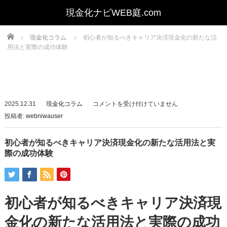
Home
現金化コラム
初心者が知るべきキャリア決済現金化の新たな活
用法と実際の成功体験
初
2025.12.31
現金化コラム
コメントを受け付けていません
心
投稿者:
webniwauser
者
が
初心者が知るべきキャリア決済現金化の新たな活用法と実
知
際の成功体験
る
べ
き
初心者が知るべきキャリア決済現
キ
ャ
金化の新たな活用法と実際の成功
リ