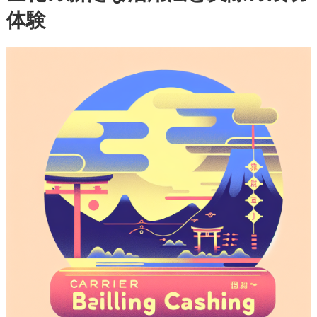
体験
ア
決
済
現
金
化
の
新
た
な
活
用
法
と
実
際
の
成