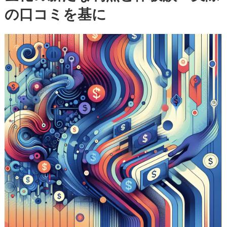
の口コミを基に
ア
決
済
現
金
化
の
新
た
な
利
点
と
体
験
談
—
実