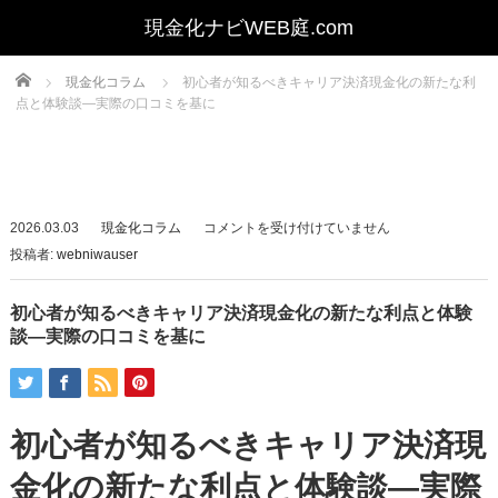
Home
現金化コラム
初心者が知るべきキャリア決済現金化の新たな利
点と体験談—実際の口コミを基に
初
2026.03.03
現金化コラム
コメントを受け付けていません
心
投稿者:
webniwauser
者
が
初心者が知るべきキャリア決済現金化の新たな利点と体験
知
談—実際の口コミを基に
る
べ
き
初心者が知るべきキャリア決済現
キ
ャ
金化の新たな利点と体験談—実際
リ