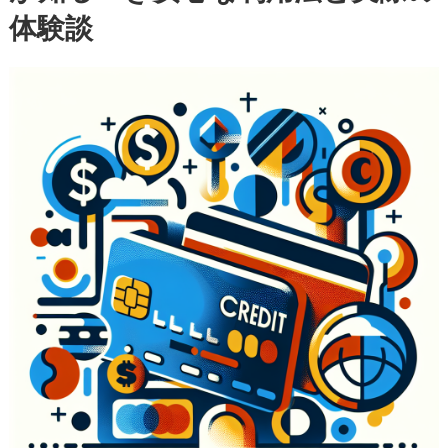
体験談
の
初
心
者
が
知
る
べ
き
安
心
な
利
用
法
と
実
際