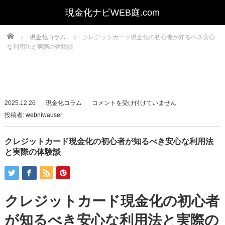
Home
現金化コラム
クレジットカード現金化の初心者が知るべき安心
な利用法と実際の体験談
ク
2025.12.26
現金化コラム
コメントを受け付けていません
レ
投稿者:
webniwauser
ジ
ッ
クレジットカード現金化の初心者が知るべき安心な利用法
ト
と実際の体験談
カ
ー
ド
クレジットカード現金化の初心者
現
金
が知るべき安心な利用法と実際の
化