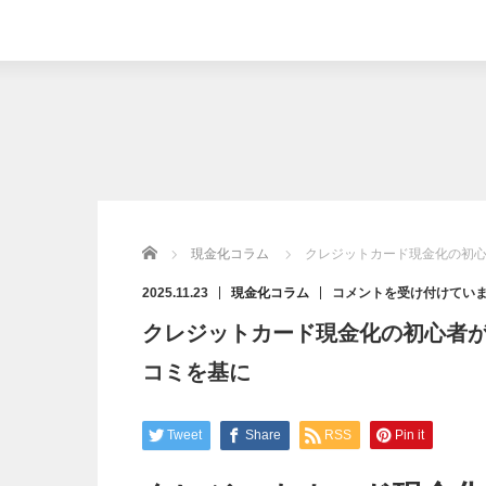
Home
現金化コラム
クレジットカード現金化の初
ク
2025.11.23
現金化コラム
コメントを受け付けてい
レ
ジ
クレジットカード現金化の初心者
ッ
ト
カ
コミを基に
ー
ド
現
金
化
の
Tweet
Share
RSS
Pin it
初
心
者