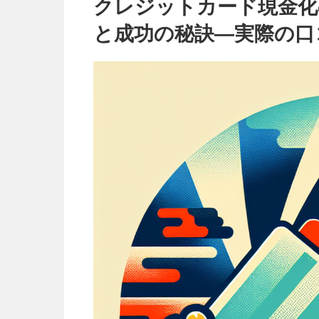
が
クレジットカード現金化
知
る
べ
と成功の秘訣—実際の口
き
最
新
事
情
と
成
功
の
秘
訣
—
実
際
の
口
コ
ミ
を
基
に
は