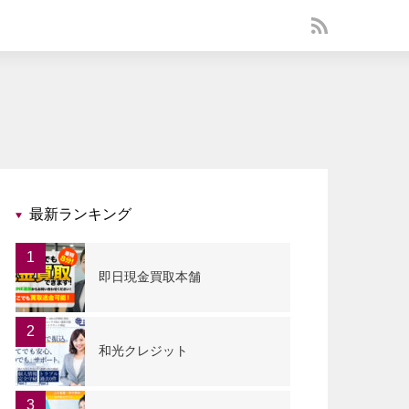
最新ランキング
1
即日現金買取本舗
2
和光クレジット
3