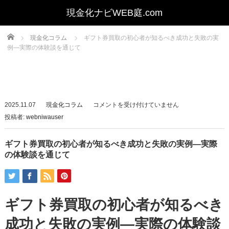
Home
現金化コラム
ギフト券買取の初心者が知るべき成功と失敗の実
例—実際の体験談を通じて
ギ
2025.11.07
現金化コラム
コメントを受け付けていません
フ
投稿者:
webniwauser
ト
券
ギフト券買取の初心者が知るべき成功と失敗の実例—実際
買
の体験談を通じて
取
の
初
ギフト券買取の初心者が知るべき
心
者
成功と失敗の実例—実際の体験談
が