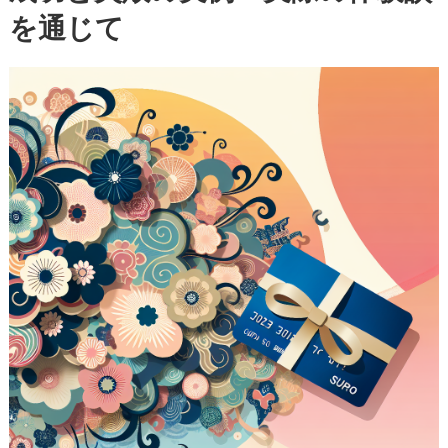
を通じて
知
る
べ
き
成
功
と
失
敗
の
実
例
—
実
際
の
体
験