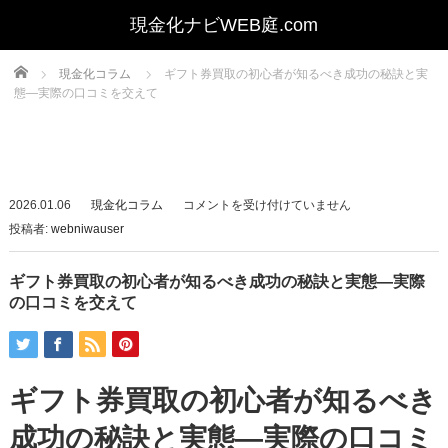
Home
現金化コラム
ギフト券買取の初心者が知るべき成功の秘訣と実
態—実際の口コミを交えて
ギ
2026.01.06
現金化コラム
コメントを受け付けていません
フ
投稿者:
webniwauser
ト
券
ギフト券買取の初心者が知るべき成功の秘訣と実態—実際
買
の口コミを交えて
取
の
初
ギフト券買取の初心者が知るべき
心
者
成功の秘訣と実態—実際の口コミ
が