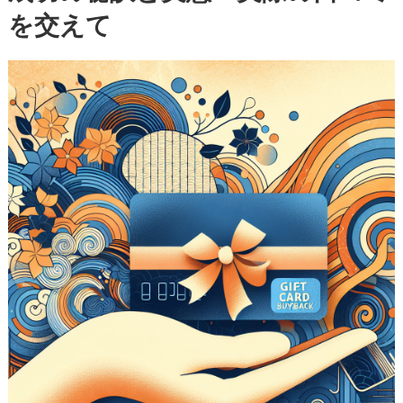
を交えて
知
る
べ
き
成
功
の
秘
訣
と
実
態
—
実
際
の
口
コ