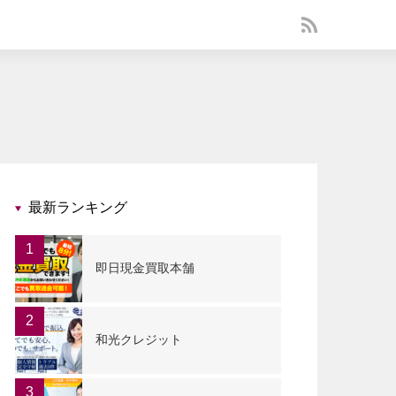
最新ランキング
1
即日現金買取本舗
2
和光クレジット
3