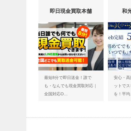
即日現金買取本舗
和
最短8分で即日送金！誰で
安心・高
も・なんでも現金買取対応｜
ットでス
全国対応O…
を！平均