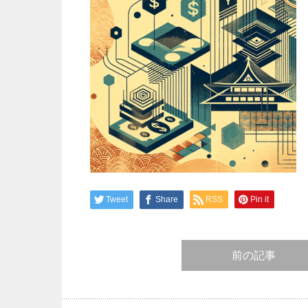
Tweet
Share
RSS
Pin it
前の記事