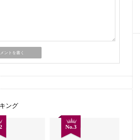
キング
2
No.3