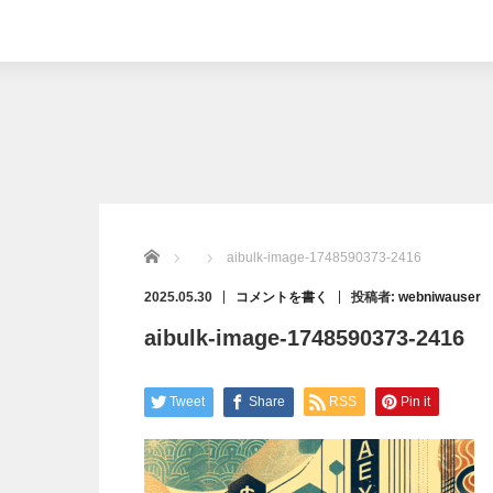
Home
aibulk-image-1748590373-2416
2025.05.30
コメントを書く
投稿者:
webniwauser
aibulk-image-1748590373-2416
Tweet
Share
RSS
Pin it