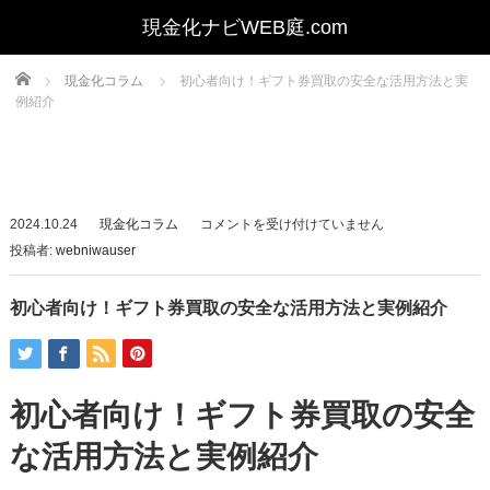
Home
現金化コラム
初心者向け！ギフト券買取の安全な活用方法と実
例紹介
初
2024.10.24
現金化コラム
コメントを受け付けていません
心
投稿者:
webniwauser
者
向
初心者向け！ギフト券買取の安全な活用方法と実例紹介
け！
ギ
フ
初心者向け！ギフト券買取の安全
ト
券
な活用方法と実例紹介
買
取