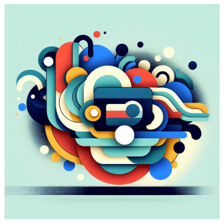
の
安
全
な
活
用
方
法
と
実
例
紹
介
は