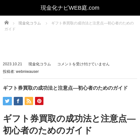
Home
現金化コラム
ギフト券買取の成功法と注意点—初心者のための
ガイド
ギ
2023.10.21
現金化コラム
コメントを受け付けていません
フ
投稿者:
webniwauser
ト
券
ギフト券買取の成功法と注意点—初心者のためのガイド
買
取
の
ギフト券買取の成功法と注意点—
成
功
初心者のためのガイド
法
と