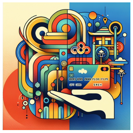
注
意
点
—
初
心
者
の
た
め
の
ガ
イ
ド
は