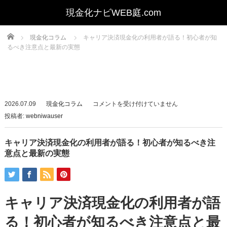
Home
現金化コラム
キャリア決済現金化の利用者が語る！初心者が知
るべき注意点と最新の実態
キ
2026.07.09
現金化コラム
コメントを受け付けていません
ャ
投稿者:
webniwauser
リ
ア
キャリア決済現金化の利用者が語る！初心者が知るべき注
決
意点と最新の実態
済
現
金
キャリア決済現金化の利用者が語
化
の
る！初心者が知るべき注意点と最
利