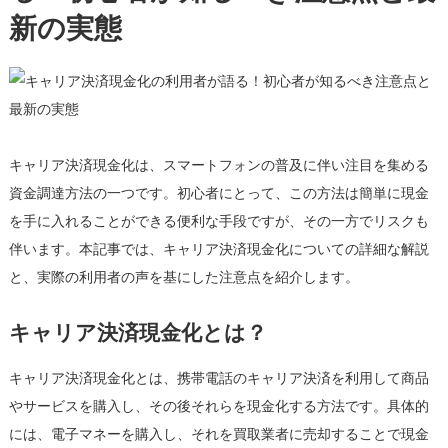
新の実態
用
者
が
語
る！
初
キャリア決済現金化は、スマートフォンの普及に伴い注目を集める
心
者
資金調達方法の一つです。初心者にとって、この方法は簡単に現金
が
を手に入れることができる便利な手段ですが、その一方でリスクも
知
伴います。本記事では、キャリア決済現金化についての詳細な解説
る
と、実際の利用者の声を基にした注意点を紹介します。
べ
き
キャリア決済現金化とは？
注
意
キャリア決済現金化とは、携帯電話のキャリア決済を利用して商品
点
と
やサービスを購入し、その後それらを現金化する方法です。具体的
最
には、電子マネーを購入し、それを買取業者に売却することで現金