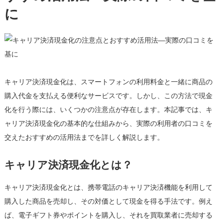
に
意
点
と
お
す
す
キャリア決済現金化は、スマートフォンの利用料金と一緒に商品の
め
活
購入代金を支払える便利なサービスです。しかし、この方法で現金
用
化を行う際には、いくつかの注意点が存在します。本記事では、キ
法
ャリア決済現金化の基本的な仕組みから、実際の利用者の口コミを
—
交えたおすすめの活用法までを詳しく解説します。
実
際
キャリア決済現金化とは？
の
口
キャリア決済現金化とは、携帯電話のキャリア決済機能を利用して
コ
ミ
購入した商品を売却し、その対価として現金を得る手法です。例え
を
ば、電子ギフト券やポイントを購入し、それを買取業者に売却する