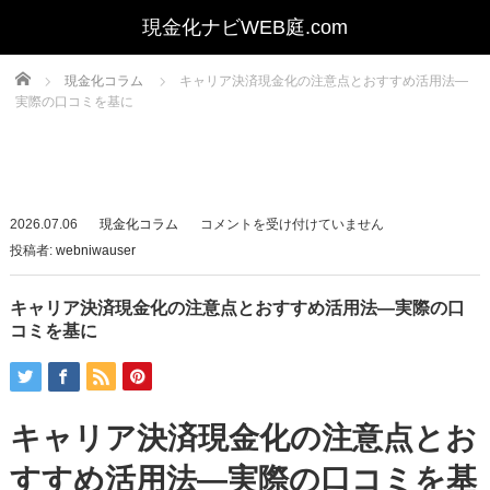
Home
現金化コラム
キャリア決済現金化の注意点とおすすめ活用法—
実際の口コミを基に
キ
2026.07.06
現金化コラム
コメントを受け付けていません
ャ
投稿者:
webniwauser
リ
ア
キャリア決済現金化の注意点とおすすめ活用法—実際の口
決
コミを基に
済
現
金
キャリア決済現金化の注意点とお
化
の
すすめ活用法—実際の口コミを基
注