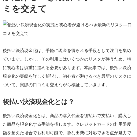
ミを交えて
と
初
心
者
が
避
後払い決済現金化は、手軽に現金を得られる手段として注目を集め
け
る
ています。しかし、その利用にはいくつかのリスクが伴うため、特
べ
に初心者は慎重に進める必要があります。本記事では、後払い決済
き
現金化の実態を詳しく解説し、初心者が避けるべき最新のリスクに
最
ついて、実際の口コミを交えながら検証していきます。
新
の
後払い決済現金化とは？
リ
ス
後払い決済現金化とは、商品の購入代金を後払いで支払い、購入し
ク
—
た商品を現金化する手法を指します。クレジットカードの利用限度
口
額を超えた場合でも利用可能で、急な出費に対応できる点が魅力で