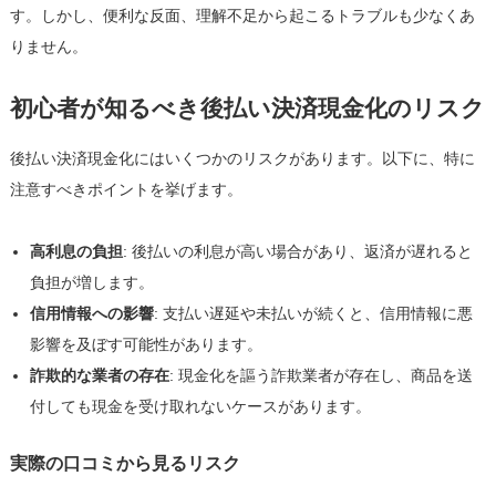
コ
す。しかし、便利な反面、理解不足から起こるトラブルも少なくあ
ミ
りません。
を
交
初心者が知るべき後払い決済現金化のリスク
え
て
後払い決済現金化にはいくつかのリスクがあります。以下に、特に
は
注意すべきポイントを挙げます。
高利息の負担
: 後払いの利息が高い場合があり、返済が遅れると
負担が増します。
信用情報への影響
: 支払い遅延や未払いが続くと、信用情報に悪
影響を及ぼす可能性があります。
詐欺的な業者の存在
: 現金化を謳う詐欺業者が存在し、商品を送
付しても現金を受け取れないケースがあります。
実際の口コミから見るリスク