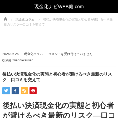
Home
現金化コラム
後払い決済現金化の実態と初心者が避けるべき最
新のリスク—口コミを交えて
後
2026.06.26
現金化コラム
コメントを受け付けていません
払
投稿者:
webniwauser
い
決
後払い決済現金化の実態と初心者が避けるべき最新のリス
済
ク—口コミを交えて
現
金
化
後払い決済現金化の実態と初心者
の
実
が避けるべき最新のリスク—口コ
態