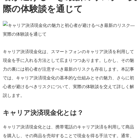
際の体験談を通じて
力
と
初
心
者
が
キャリア決済現金化は、スマートフォンのキャリア決済を利用して
避
け
現金を手に入れる方法として広まりつつあります。しかし、その魅
る
力の裏には初心者が注意すべき最新のリスクも存在します。本記事
べ
では、キャリア決済現金化の基本的な仕組みとその魅力、さらに初
き
心者が避けるべきリスクについて、実際の体験談を交えて詳しく解
最
説します。
新
の
キャリア決済現金化とは？
リ
ス
ク
キャリア決済現金化とは、携帯電話のキャリア決済を利用して商品
—
を購入し、その商品を売却することで現金を得る手法です。通常、