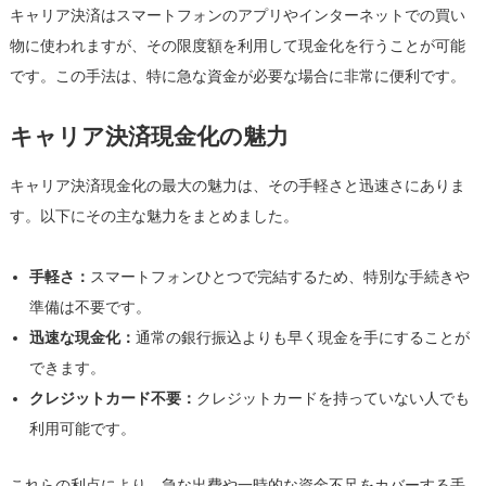
実
キャリア決済はスマートフォンのアプリやインターネットでの買い
際
物に使われますが、その限度額を利用して現金化を行うことが可能
の
です。この手法は、特に急な資金が必要な場合に非常に便利です。
体
験
キャリア決済現金化の魅力
談
を
キャリア決済現金化の最大の魅力は、その手軽さと迅速さにありま
通
じ
す。以下にその主な魅力をまとめました。
て
は
手軽さ：
スマートフォンひとつで完結するため、特別な手続きや
準備は不要です。
迅速な現金化：
通常の銀行振込よりも早く現金を手にすることが
できます。
クレジットカード不要：
クレジットカードを持っていない人でも
利用可能です。
これらの利点により、急な出費や一時的な資金不足をカバーする手