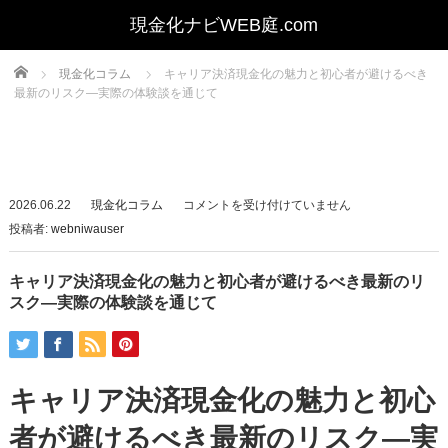
Home
現金化コラム
キャリア決済現金化の魅力と初心者が避けるべき
最新のリスク—実際の体験談を通じて
キ
2026.06.22
現金化コラム
コメントを受け付けていません
ャ
投稿者:
webniwauser
リ
ア
キャリア決済現金化の魅力と初心者が避けるべき最新のリ
決
スク—実際の体験談を通じて
済
現
金
キャリア決済現金化の魅力と初心
化
の
者が避けるべき最新のリスク—実
魅