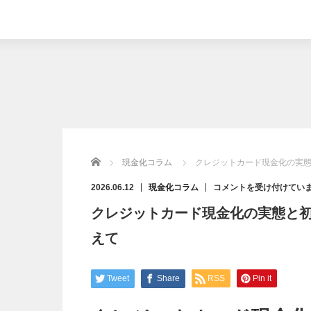
Home
現金化コラム
クレジットカード現金化の実
ク
2026.06.12
現金化コラム
コメントを受け付けてい
レ
ジ
クレジットカード現金化の実態と
ッ
ト
カ
えて
ー
ド
現
金
化
の
Tweet
Share
RSS
Pin it
実
態
と