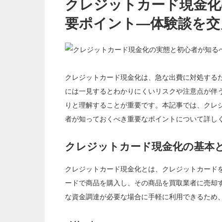
初
クレジットカード現金化
心
者
が
要ポイント—体験談を交
知
る
べ
き
重
要
ポ
イ
ン
クレジットカード現金化は、急な出費に対処する
ト
—
体
には一見するとわかりにくいリスクや注意点が伴
験
談
りと理解することが重要です。本記事では、クレ
を
交
者が知っておくべき重要なポイントについて詳し
え
て
は
クレジットカード現金化の基本
クレジットカード現金化とは、クレジットカード
ードで商品を購入し、その商品を買取業者に売却
な資金調達が必要な場合に手軽に利用できるため