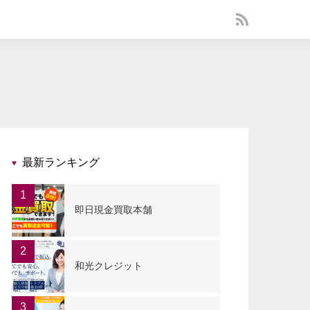
最新ランキング
1
即日現金買取本舗
2
和光クレジット
3