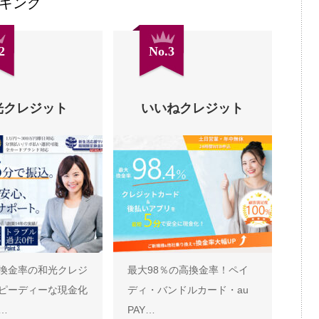
キング
2
No.3
光クレジット
いいねクレジット
換金率の和光クレジ
最大98％の高換金率！ペイ
ピーディーな現金化
ディ・バンドルカード・au
…
PAY…