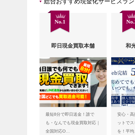
総合おすすめ現金化サービスラン
No.1
No.
即日現金買取本舗
和
最短8分で即日送金！誰で
安心・高
も・なんでも現金買取対応｜
ットでス
全国対応O…
を！平均