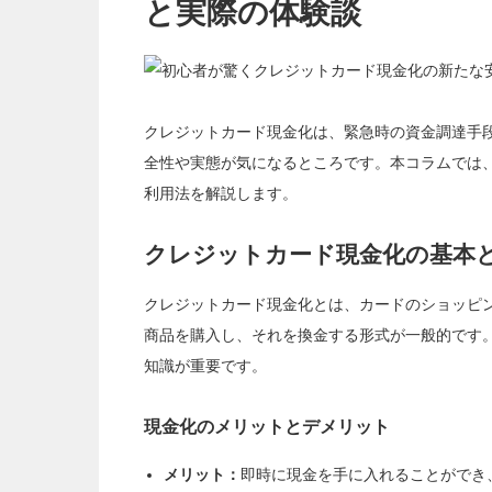
金
と実際の体験談
化
の
新
た
な
安
全
策
と
クレジットカード現金化は、緊急時の資金調達手
実
際
の
全性や実態が気になるところです。本コラムでは
体
験
利用法を解説します。
談
は
クレジットカード現金化の基本
クレジットカード現金化とは、カードのショッピ
商品を購入し、それを換金する形式が一般的です
知識が重要です。
現金化のメリットとデメリット
メリット：
即時に現金を手に入れることができ