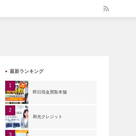
最新ランキング
1
即日現金買取本舗
2
和光クレジット
3