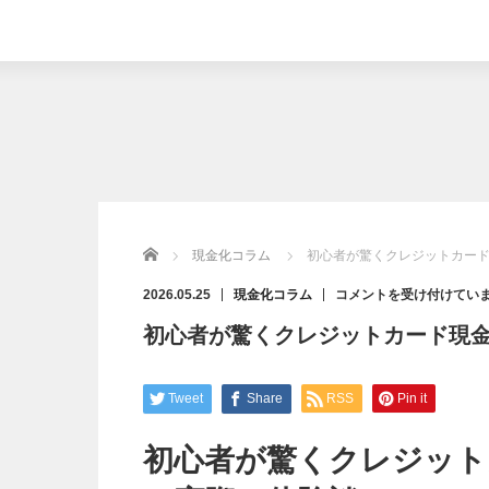
Home
現金化コラム
初心者が驚くクレジットカー
初
2026.05.25
現金化コラム
コメントを受け付けてい
心
者
初心者が驚くクレジットカード現
が
驚
く
ク
レ
ジ
Tweet
Share
RSS
Pin it
ッ
ト
カ
ー
初心者が驚くクレジット
ド
現