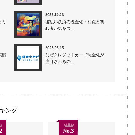
2022.10.23
とリ
後払い決済の現金化：利点と初
心者が気をつ…
2026.05.15
実態
なぜクレジットカード現金化が
注目されるの…
キング
2
No.3