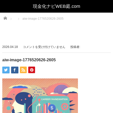
Home
aiw-image-1776520626-2605
aiw-
2026.04.18
コメントを受け付けていません
投稿者:
image-
1776520626-
aiw-image-1776520626-2605
2605
は