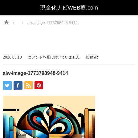
Home
aiw-image-1773798948-9414
aiw-
2026.03.18
コメントを受け付けていません
投稿者:
image-
1773798948-
aiw-image-1773798948-9414
9414
は