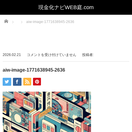
Home
aiw-image-1771638945-2636
aiw-
2026.02.21
コメントを受け付けていません
投稿者:
image-
1771638945-
aiw-image-1771638945-2636
2636
は