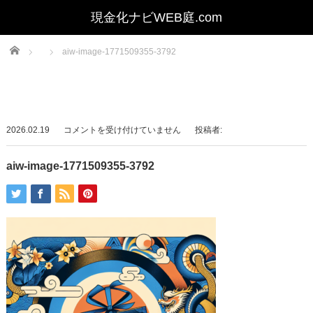
Home
aiw-image-1771509355-3792
aiw-
2026.02.19
コメントを受け付けていません
投稿者:
image-
1771509355-
aiw-image-1771509355-3792
3792
は