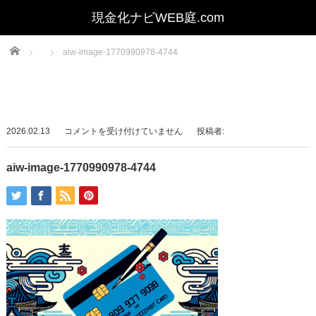
Home
aiw-image-1770990978-4744
aiw-
2026.02.13
コメントを受け付けていません
投稿者:
image-
1770990978-
aiw-image-1770990978-4744
4744
は