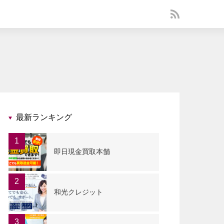
最新ランキング
1
即日現金買取本舗
2
和光クレジット
3