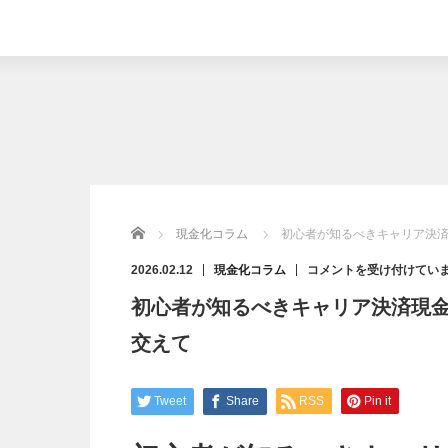
Home
現金化コラム
初心者が知るべきキャリア決
初
2026.02.12
現金化コラム
コメントを受け付けてい
心
者
初心者が知るべきキャリア決済現
が
知
る
交えて
べ
き
キ
ャ
リ
ア
Tweet
Share
RSS
Pin it
決
済
現