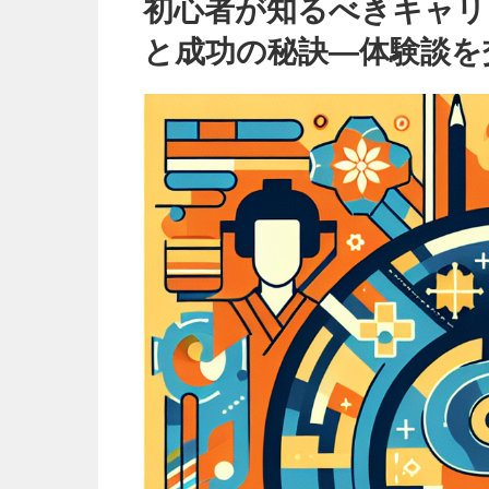
金
初心者が知るべきキャリ
化
の
潜
と成功の秘訣—体験談を
在
的
リ
ス
ク
と
成
功
の
秘
訣
—
体
験
談
を
交
え
て
は