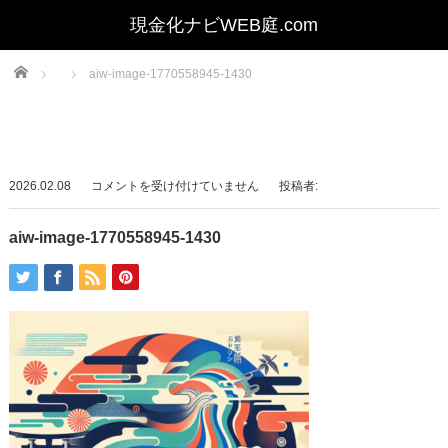
Home
aiw-image-1770558945-1430
aiw-
2026.02.08
コメントを受け付けていません
投稿者:
image-
1770558945-
aiw-image-1770558945-1430
1430
は