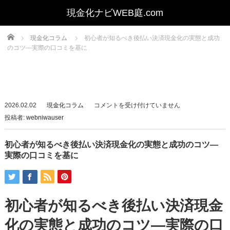
Home
現金化コラム
初心者が知るべき後払い決済現金化の実態と成功
のコツ—実際の口コミを基に
初
2026.02.02
現金化コラム
コメントを受け付けていません
心
投稿者:
webniwauser
者
が
初心者が知るべき後払い決済現金化の実態と成功のコツ—
知
実際の口コミを基に
る
べ
き
初心者が知るべき後払い決済現金
後
払
化の実態と成功のコツ—実際の口
い