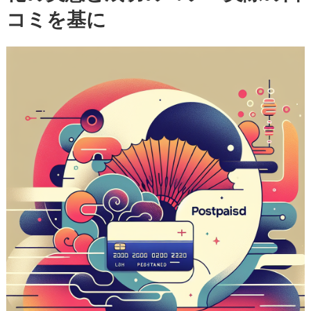
コミを基に
決
済
現
金
化
の
実
態
と
成
功
の
コ
ツ
—
実
際
の