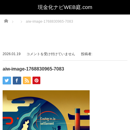
Home
aiw-image-1768830965-7083
aiw-
2026.01.19
コメントを受け付けていません
投稿者:
image-
1768830965-
aiw-image-1768830965-7083
7083
は