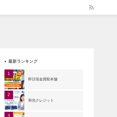
最新ランキング
1
即日現金買取本舗
2
和光クレジット
3