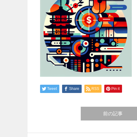
Tweet
Share
RSS
Pin it
前の記事