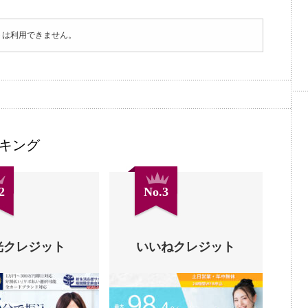
トは利用できません。
キング
2
No.3
光クレジット
いいねクレジット