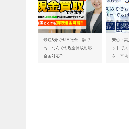
最短8分で即日送金！誰で
安心・高
も・なんでも現金買取対応｜
ットでス
全国対応O…
を！平均