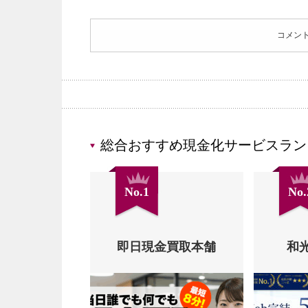
コメン
総合おすすめ現金化サービスラン
No.1
No.
即日現金買取本舗
和