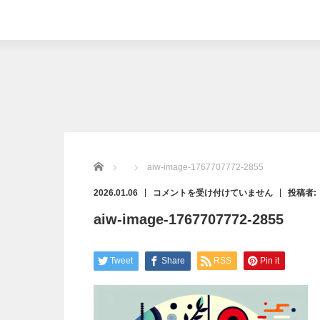
Home
aiw-image-1767707772-2855
aiw-
2026.01.06
コメントを受け付けていません
投稿者:
image-
1767707772-
aiw-image-1767707772-2855
2855
は
Tweet
Share
RSS
Pin it