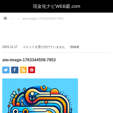
Home
aiw-image-1763344559-7953
aiw-
2025.11.17
コメントを受け付けていません
投稿者:
image-
1763344559-
aiw-image-1763344559-7953
7953
は