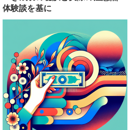
体験談を基に
者
が
知
る
べ
き
成
功
の
秘
訣
と
実
際
の
注
意
点