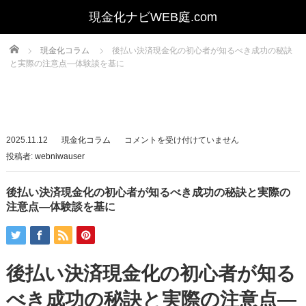
Home
現金化コラム
後払い決済現金化の初心者が知るべき成功の秘訣
と実際の注意点—体験談を基に
後
2025.11.12
現金化コラム
コメントを受け付けていません
払
投稿者:
webniwauser
い
決
後払い決済現金化の初心者が知るべき成功の秘訣と実際の
済
注意点—体験談を基に
現
金
化
後払い決済現金化の初心者が知る
の
初
べき成功の秘訣と実際の注意点—
心