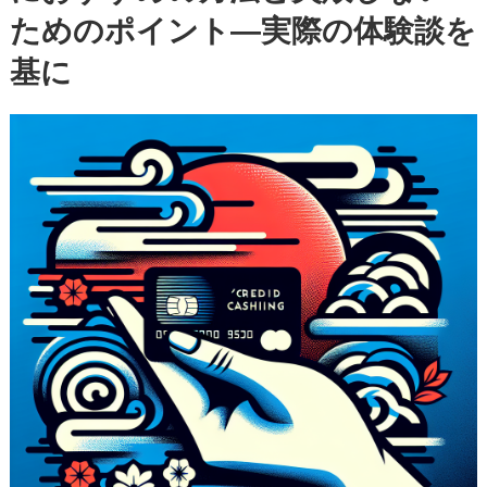
ためのポイント—実際の体験談を
の
初
基に
心
者
に
お
す
す
め
の
方
法
と
失
敗
し
な
い