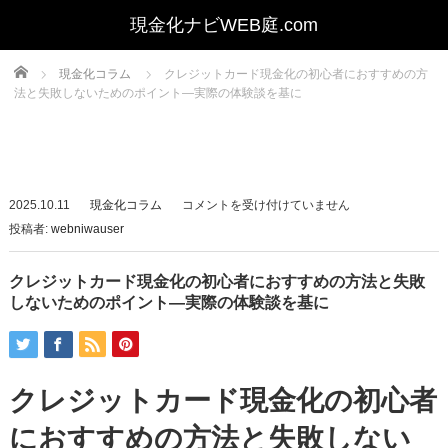
Home
現金化コラム
クレジットカード現金化の初心者におすすめの方
法と失敗しないためのポイント—実際の体験談を基に
ク
2025.10.11
現金化コラム
コメントを受け付けていません
レ
投稿者:
webniwauser
ジ
ッ
クレジットカード現金化の初心者におすすめの方法と失敗
ト
しないためのポイント—実際の体験談を基に
カ
ー
ド
クレジットカード現金化の初心者
現
金
におすすめの方法と失敗しない
化