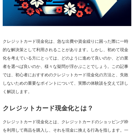
た
め
の
ポ
イ
ン
クレジットカード現金化は、急な出費や資金繰りに困った際に一時
ト
的な解決策として利用されることがあります。しかし、初めて現金
—
化を考えている方にとっては、どのように進めて良いのか、どの業
実
際
者を選べば良いのか、様々な疑問が浮かぶことでしょう。この記事
の
では、初心者におすすめのクレジットカード現金化の方法と、失敗
体
しないための重要なポイントについて、実際の体験談を交えて詳し
験
く解説します。
談
を
クレジットカード現金化とは？
基
に
クレジットカード現金化とは、クレジットカードのショッピング枠
は
を利用して商品を購入し、それを現金に換える行為を指します。一