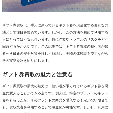
の
実
態
か
ギフト券買取は、手元に余っているギフト券を現金化する便利な方
ら
学
法として注目を集めています。しかし、この方法を初めて利用する
ぶ
人にとっては不安も伴います。特に詐欺やトラブルのリスクをどう
は
回避するかが大切です。この記事では、ギフト券買取の初心者が知
るべき最新の安全対策を詳しく解説し、実際の体験談を交えながら
その実態を浮き彫りにします。
ギフト券買取の魅力と注意点
ギフト券買取の最大の魅力は、使い道が限られているギフト券を現
金に変えることができる点です。例えば、特定のブランドのギフト
券をもらったが、そのブランドの商品を購入する予定がない場合で
も、買取業者を利用することで現金化が可能です。しかし、利用に