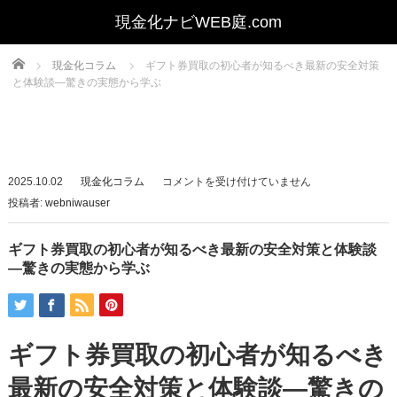
Home
現金化コラム
ギフト券買取の初心者が知るべき最新の安全対策
と体験談—驚きの実態から学ぶ
ギ
2025.10.02
現金化コラム
コメントを受け付けていません
フ
投稿者:
webniwauser
ト
券
ギフト券買取の初心者が知るべき最新の安全対策と体験談
買
—驚きの実態から学ぶ
取
の
初
ギフト券買取の初心者が知るべき
心
者
最新の安全対策と体験談—驚きの
が