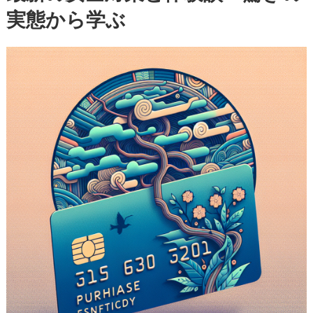
実態から学ぶ
知
る
べ
き
最
新
の
安
全
対
策
と
体
験
談
—
驚
き