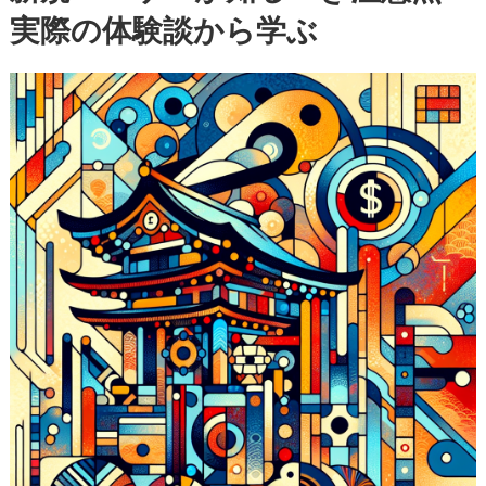
実際の体験談から学ぶ
新
動
向
と
新
規
ユ
ー
ザ
ー
が
知
る
べ
き
注
意
点