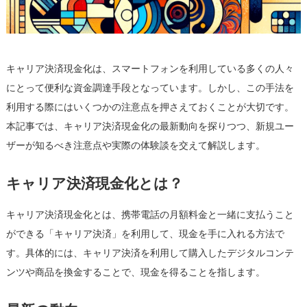
—
実
際
の
キャリア決済現金化は、スマートフォンを利用している多くの人々
体
験
にとって便利な資金調達手段となっています。しかし、この手法を
談
利用する際にはいくつかの注意点を押さえておくことが大切です。
か
本記事では、キャリア決済現金化の最新動向を探りつつ、新規ユー
ら
ザーが知るべき注意点や実際の体験談を交えて解説します。
学
ぶ
キャリア決済現金化とは？
は
キャリア決済現金化とは、携帯電話の月額料金と一緒に支払うこと
ができる「キャリア決済」を利用して、現金を手に入れる方法で
す。具体的には、キャリア決済を利用して購入したデジタルコンテ
ンツや商品を換金することで、現金を得ることを指します。