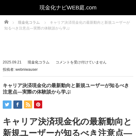
Home
現金化コラム
キャリア決済現金化の最新動向と新規ユーザーが
知るべき注意点—実際の体験談から学ぶ
キ
2025.09.21
現金化コラム
コメントを受け付けていません
ャ
投稿者:
webniwauser
リ
ア
キャリア決済現金化の最新動向と新規ユーザーが知るべき
決
注意点—実際の体験談から学ぶ
済
現
金
キャリア決済現金化の最新動向と
化
の
新規ユーザーが知るべき注意点—
最