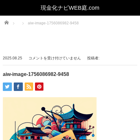
Home
aiw-image-1756086982-9458
aiw-
2025.08.25
コメントを受け付けていません
投稿者:
image-
1756086982-
aiw-image-1756086982-9458
9458
は