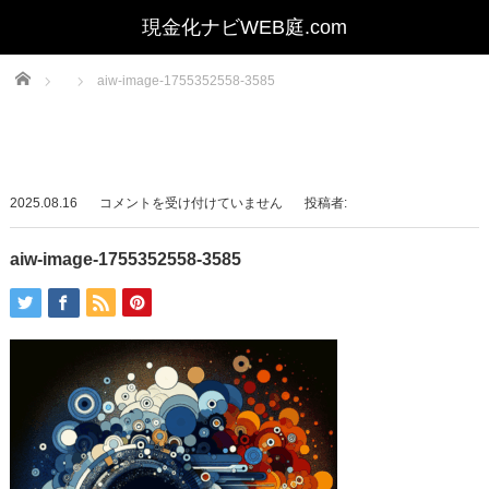
Home
aiw-image-1755352558-3585
aiw-
2025.08.16
コメントを受け付けていません
投稿者:
image-
1755352558-
aiw-image-1755352558-3585
3585
は