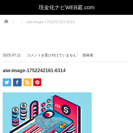
Home
aiw-image-1752242161-6314
aiw-
2025.07.11
コメントを受け付けていません
投稿者:
image-
1752242161-
aiw-image-1752242161-6314
6314
は