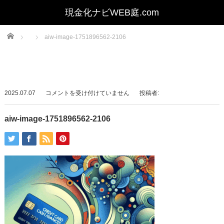
Home
aiw-image-1751896562-2106
aiw-
2025.07.07
コメントを受け付けていません
投稿者:
image-
1751896562-
aiw-image-1751896562-2106
2106
は