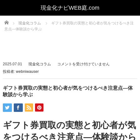
Home
現金化コラム
ギフト券買取の実態と初心者が気をつけるべき注
意点—体験談から学ぶ
ギ
2025.07.01
現金化コラム
コメントを受け付けていません
フ
投稿者:
webniwauser
ト
券
ギフト券買取の実態と初心者が気をつけるべき注意点—体
買
験談から学ぶ
取
の
実
ギフト券買取の実態と初心者が気
態
と
をつけるべき注意点—体験談から
初