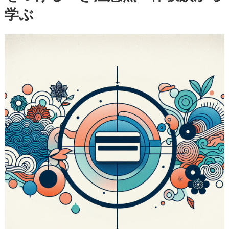
学ぶ
心
者
が
気
を
つ
け
る
べ
き
注
意
点
—
体
験
談
か