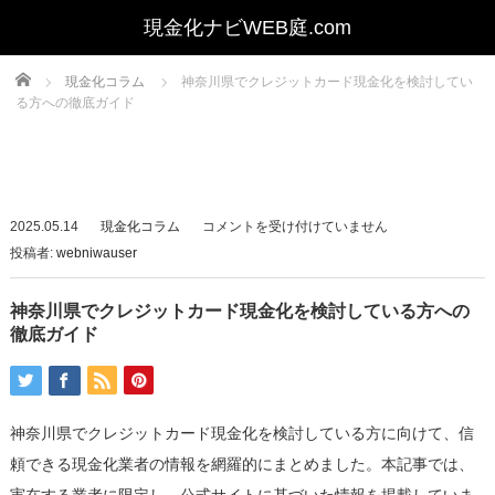
Home
現金化コラム
神奈川県でクレジットカード現金化を検討してい
る方への徹底ガイド
神
2025.05.14
現金化コラム
コメントを受け付けていません
奈
投稿者:
webniwauser
川
県
神奈川県でクレジットカード現金化を検討している方への
で
徹底ガイド
ク
レ
ジ
神奈川県でクレジットカード現金化を検討している方に向けて、信
ッ
頼できる現金化業者の情報を網羅的にまとめました。本記事では、
ト
カ