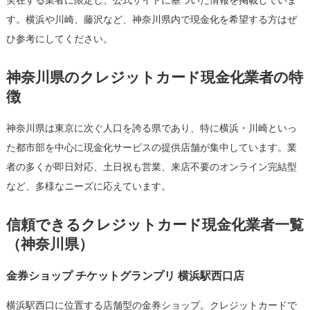
実在する業者に限定し、公式サイトに基づいた情報を掲載していま
ー
す。横浜や川崎、藤沢など、神奈川県内で現金化を希望する方はぜ
ド
ひ参考にしてください。
現
金
神奈川県のクレジットカード現金化業者の特
化
徴
を
検
神奈川県は東京に次ぐ人口を誇る県であり、特に横浜・川崎といっ
討
し
た都市部を中心に現金化サービスの提供店舗が集中しています。業
て
者の多くが即日対応、土日祝も営業、来店不要のオンライン完結型
い
など、多様なニーズに応えています。
る
方
信頼できるクレジットカード現金化業者一覧
へ
（神奈川県）
の
徹
金券ショップ チケットグランプリ 横浜駅西口店
底
ガ
横浜駅西口に位置する店舗型の金券ショップ。クレジットカードで